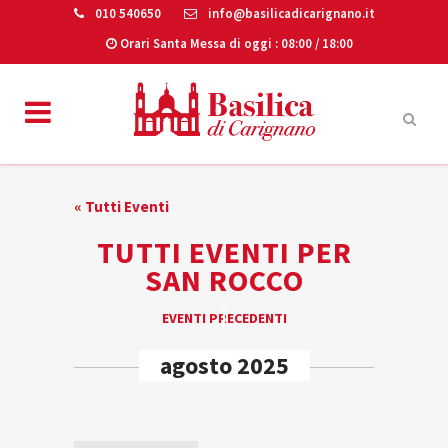
010 540650
info@basilicadicarignano.it
Orari Santa Messa di oggi
: 08:00 / 18:00
« Tutti Eventi
TUTTI EVENTI PER
SAN ROCCO
EVENTI
EVENTI PRECEDENTI
«
LIST
agosto 2025
NAVIGATION